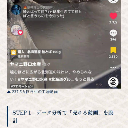
トップ
選ばれる理由
導入実績
代表メッセージ
よくあるご質問
資料請求はこちら
無料で相談する
▲ 237.5万回再生の工場動画
STEP
1 データ分析で「売れる動画」を設
計