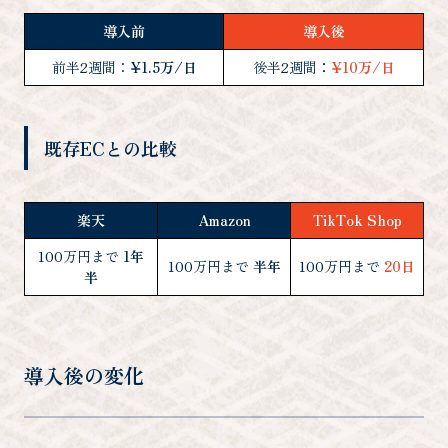
導入前
導入後
前半2週間：
¥1.5万/日
後半2週間
：
¥10万/日
既存ECとの比較
楽天
Amazon
TikTok Shop
100万円まで
1年
100万円まで
半年
100万円まで
20日
半
導入後の変化