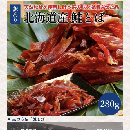
▲ 主力商品「鮭とば」