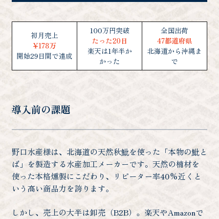
100万円突破
全国出荷
初月売上
たった20日
47都道府県
¥178万
楽天は1年半か
北海道から沖縄ま
開始29日間で達成
かった
で
導入前の課題
野口水産様は、北海道の天然秋魮を使った「本物の魮と
ば」を製造する水産加工メーカーです。天然の楠材を
使った本格燻製にこだわり、リピーター率40%近くと
いう高い商品力を誇ります。
しかし、売上の大半は卸売（B2B）。楽天やAmazonで