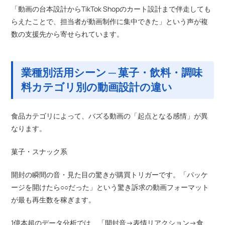
「動画の台本設計からTikTok Shopのカート設計まで伴走しても
らえたことで、担当者が動画制作に集中できた」という声が複
数の支援先から寄せられています。
業種別活用シーン ─ 菓子・飲料・調味
料カテゴリ別の動画設計の違い
食品カテゴリによって、バズる動画の「起点となる感情」が異
なります。
菓子・スナック系
開封の瞬間の音・見た目の驚きが購買トリガーです。「パッケ
ージを開けたら○○だった」という驚き訴求の動画フォーマット
が最も再生数を稼ぎます。
1億本超のデータ分析では、「開封音→表情リアクション→食