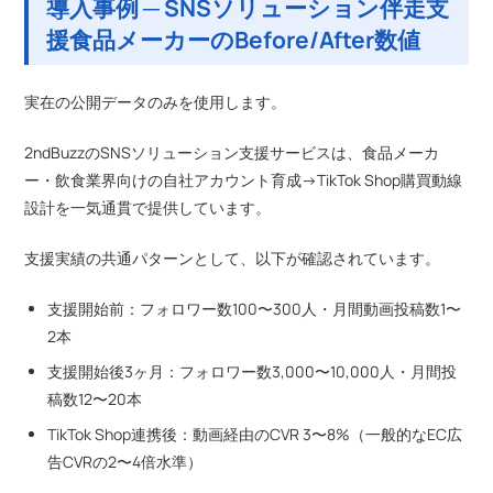
導入事例 ─ SNSソリューション伴走支
援食品メーカーのBefore/After数値
実在の公開データのみを使用します。
2ndBuzzのSNSソリューション支援サービスは、食品メーカ
ー・飲食業界向けの自社アカウント育成→TikTok Shop購買動線
設計を一気通貫で提供しています。
支援実績の共通パターンとして、以下が確認されています。
支援開始前：フォロワー数100〜300人・月間動画投稿数1〜
2本
支援開始後3ヶ月：フォロワー数3,000〜10,000人・月間投
稿数12〜20本
TikTok Shop連携後：動画経由のCVR 3〜8%（一般的なEC広
告CVRの2〜4倍水準）