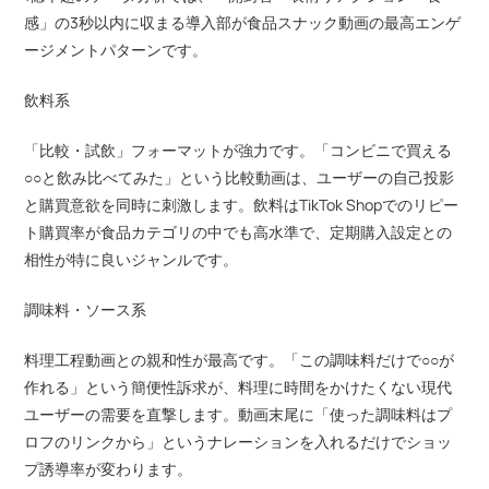
感」の3秒以内に収まる導入部が食品スナック動画の最高エンゲ
ージメントパターンです。
飲料系
「比較・試飲」フォーマットが強力です。「コンビニで買える
○○と飲み比べてみた」という比較動画は、ユーザーの自己投影
と購買意欲を同時に刺激します。飲料はTikTok Shopでのリピー
ト購買率が食品カテゴリの中でも高水準で、定期購入設定との
相性が特に良いジャンルです。
調味料・ソース系
料理工程動画との親和性が最高です。「この調味料だけで○○が
作れる」という簡便性訴求が、料理に時間をかけたくない現代
ユーザーの需要を直撃します。動画末尾に「使った調味料はプ
ロフのリンクから」というナレーションを入れるだけでショッ
プ誘導率が変わります。