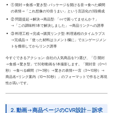
① 開封→食感→驚き型: パッケージを開ける音→食べた瞬間
の表情→「これ想像の10倍うまい」という言語化の3段構成
② 問題提起→解決→商品型: 「○○で困ってませんか？」
→「この調味料1本で解決しました」→商品リンクへの誘導
③ 料理工程→完成→購買リンク型: 料理過程のタイムラプス
→完成品→「使った材料はコメント欄に」でエンゲージメン
トを獲得してからリンク誘導
今すぐできるアクション: 自社の人気商品を1つ選び、「① 開封
→食感→驚き型」で30秒動画を1本撮影します。「開封音（0〜1
秒）→食べる瞬間（1〜3秒）→驚きの表情+一言（3〜10秒）→
商品名+リンク案内（10〜30秒）」のフォーマットで作ると再現
性が高いです。
2. 動画→商品ページのCVR設計 ─ 訴求