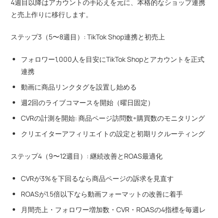
4週目以降はアカウントの手応えを元に、本格的なショップ連携
と売上作りに移行します。
ステップ3（5〜8週目）: TikTok Shop連携と初売上
フォロワー1,000人を目安にTikTok Shopとアカウントを正式
連携
動画に商品リンクタグを設置し始める
週2回のライブコマースを開始（曜日固定）
CVRの計測を開始: 商品ページ訪問数÷購買数のモニタリング
クリエイターアフィリエイトの設定と初期リクルーティング
ステップ4（9〜12週目）: 継続改善とROAS最適化
CVRが3%を下回るなら商品ページの訴求を見直す
ROASが1.5倍以下なら動画フォーマットの改善に着手
月間売上・フォロワー増加数・CVR・ROASの4指標を毎週レ