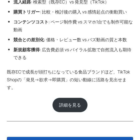
流入経路
: 検索型（既存EC）vs 発見型（TikTok）
購買トリガー
: 比較・検討後の購入 vs 感情起点の衝動買い
コンテンツコスト
: ページ制作費 vs スマホ1台でも制作可能な
動画
競合との差別化
: 価格・レビュー数 vs バズ動画の質と本数
新規顧客獲得
: 広告費必須 vs バイラル拡散で自然流入も期待
できる
既存ECで成長が頭打ちになっている食品ブランドほど、TikTok
Shopの「発見→欲求→即購買」の短い動線に活路を見出せま
す。
詳細を見る