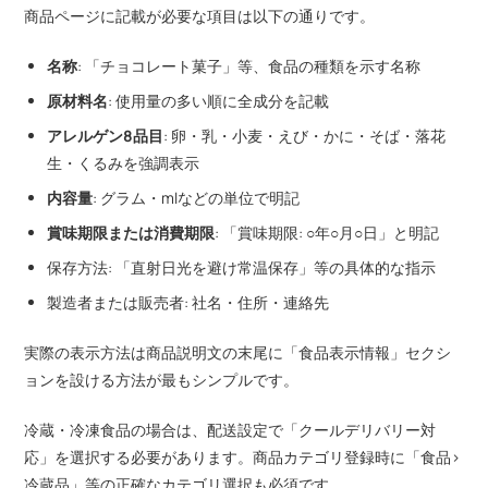
商品ページに記載が必要な項目は以下の通りです。
名称
: 「チョコレート菓子」等、食品の種類を示す名称
原材料名
: 使用量の多い順に全成分を記載
アレルゲン8品目
: 卵・乳・小麦・えび・かに・そば・落花
生・くるみを強調表示
内容量
: グラム・mlなどの単位で明記
賞味期限または消費期限
: 「賞味期限: ○年○月○日」と明記
保存方法: 「直射日光を避け常温保存」等の具体的な指示
製造者または販売者: 社名・住所・連絡先
実際の表示方法は商品説明文の末尾に「食品表示情報」セクシ
ョンを設ける方法が最もシンプルです。
冷蔵・冷凍食品の場合は、配送設定で「クールデリバリー対
応」を選択する必要があります。商品カテゴリ登録時に「食品>
冷蔵品」等の正確なカテゴリ選択も必須です。