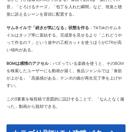
音」「とろけるチーズ」「包丁を入れた瞬間」など、視覚と聴
覚に訴えるシーンを冒頭に配置する。
サムネイルで「続きが気になる」状態を作る
：TikTokのサムネ
イルはタップ率に直結する。完成形を見せるより「これどうや
って作るの？」という途中の工程カットを使うほうがCTRが高
い傾向がある。
BGMは感情のアクセル
：バズっている楽曲を使うと、そのBGM
を検索したユーザーにも動画が届く。食品ジャンルでは「食欲
が上がる」「高揚感がある」テンポの曲が再生完了率を上げや
すい。
この3要素を毎投稿で意図的に設計することで、「なんとなく撮
った」動画から脱却できる。