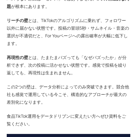
題
が根本にあります。
リーチの壁
とは、TikTokのアルゴリズムに乗れず、フォロワー
以外に届かない状態です。投稿の冒頭5秒・サムネイル・音楽の
選択が不適切だと、For Youページへの露出確率が大幅に低下し
ます。
再現性の壁
とは、たまたまバズっても「なぜバズったか」が分
析できず、次の投稿に活かせない状態です。感覚で投稿を繰り
返しても、再現性は生まれません。
この2つの壁は、データ分析によってのみ突破できます。競合他
社も感覚で運用している今こそ、構造的なアプローチが最大の
差別化になります。
食品TikTok運用をデータドリブンに変えたい方へぜひ資料をご
覧ください。