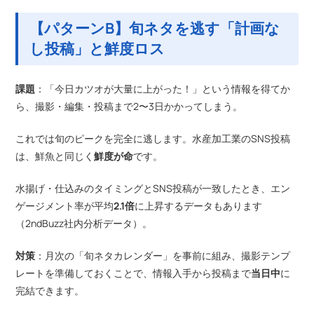
【パターンB】旬ネタを逃す「計画な
し投稿」と鮮度ロス
課題
：「今日カツオが大量に上がった！」という情報を得てか
ら、撮影・編集・投稿まで2〜3日かかってしまう。
これでは旬のピークを完全に逃します。水産加工業のSNS投稿
は、鮮魚と同じく
鮮度が命
です。
水揚げ・仕込みのタイミングとSNS投稿が一致したとき、エン
ゲージメント率が平均
2.1倍
に上昇するデータもあります
（2ndBuzz社内分析データ）。
対策
：月次の「旬ネタカレンダー」を事前に組み、撮影テンプ
レートを準備しておくことで、情報入手から投稿まで
当日中
に
完結できます。