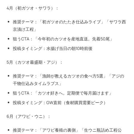
4月（初ガツオ・サワラ）：
推奨テーマ：「初ガツオのたたき仕込みライブ」「サワラ西
京漬け工程」
狙うCTA：「今年初のカツオを産地直送。先着50尾」
投稿タイミング：水揚げ当日の朝10時前後
5月（カツオ最盛期・アジ）：
推奨テーマ：「漁師が教えるカツオの食べ方5選」「アジの
干物仕込みタイムラプス」
狙うCTA：「カツオ好きへ。定期便で毎月届けます」
投稿タイミング：GW直前（食材購買需要ピーク）
6月（アワビ・ウニ）：
推奨テーマ：「アワビ養殖の裏側」「生ウニ瓶詰め工程公