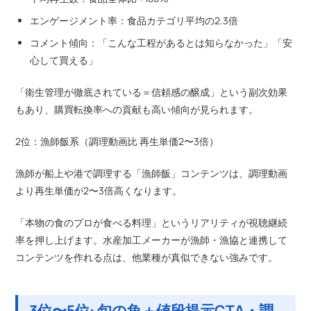
エンゲージメント率：食品カテゴリ平均の2.3倍
コメント傾向：「こんな工程があるとは知らなかった」「安
心して買える」
「衛生管理が徹底されている＝信頼感の醸成」という副次効果
もあり、購買転換率への貢献も高い傾向が見られます。
2位：漁師飯系（調理動画比 再生単価2〜3倍）
漁師が船上や港で調理する「漁師飯」コンテンツは、調理動画
より再生単価が2〜3倍高くなります。
「本物の食のプロが食べる料理」というリアリティが視聴継続
率を押し上げます。水産加工メーカーが漁師・漁協と連携して
コンテンツを作れる点は、他業種が真似できない強みです。
3位〜5位: 旬の魚＋値段提示CTA・調