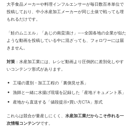
大手食品メーカーや料理インフルエンサーが毎日数百本単位で
投稿しており、中小水産加工メーカーが同じ土俵で戦っても埋
もれるだけです。
「鮭のムニエル」「あじの南蛮漬け」——全国各地の企業が似た
ような動画を投稿している中に混ざっても、フォロワーには届
きません。
対策
：水産加工業には、レシピ動画より圧倒的に差別化しやす
いコンテンツ形式があります。
工場の選別・加工工程の「裏側見せ系」
漁師と一緒に水揚げ現場を記録した「産地ドキュメント系」
産地から直送する「値段提示×買い方CTA」形式
これらは競合が量産しにくく、
水産加工業だからこそ作れる一
次情報コンテンツ
です。