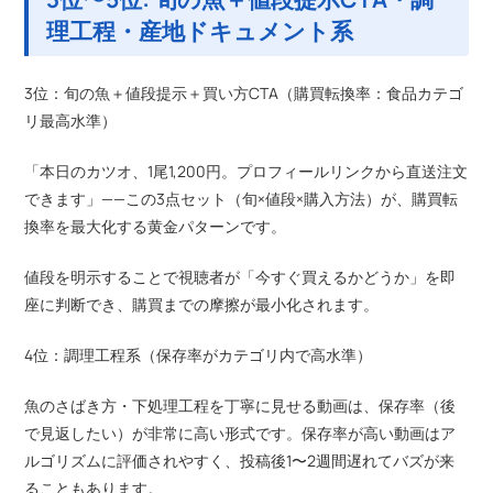
理工程・産地ドキュメント系
3位：旬の魚＋値段提示＋買い方CTA（購買転換率：食品カテゴ
リ最高水準）
「本日のカツオ、1尾1,200円。プロフィールリンクから直送注文
できます」——この3点セット（旬×値段×購入方法）が、購買転
換率を最大化する黄金パターンです。
値段を明示することで視聴者が「今すぐ買えるかどうか」を即
座に判断でき、購買までの摩擦が最小化されます。
4位：調理工程系（保存率がカテゴリ内で高水準）
魚のさばき方・下処理工程を丁寧に見せる動画は、保存率（後
で見返したい）が非常に高い形式です。保存率が高い動画はア
ルゴリズムに評価されやすく、投稿後1〜2週間遅れてバズが来
ることもあります。