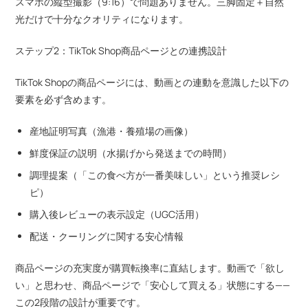
スマホの縦型撮影（9:16）で問題ありません。三脚固定＋自然
光だけで十分なクオリティになります。
ステップ2：TikTok Shop商品ページとの連携設計
TikTok Shopの商品ページには、動画との連動を意識した以下の
要素を必ず含めます。
産地証明写真（漁港・養殖場の画像）
鮮度保証の説明（水揚げから発送までの時間）
調理提案（「この食べ方が一番美味しい」という推奨レシ
ピ）
購入後レビューの表示設定（UGC活用）
配送・クーリングに関する安心情報
商品ページの充実度が購買転換率に直結します。動画で「欲し
い」と思わせ、商品ページで「安心して買える」状態にする——
この2段階の設計が重要です。