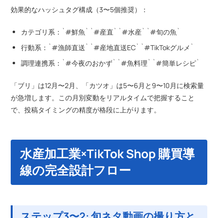
効果的なハッシュタグ構成（3〜5個推奨）：
カテゴリ系：`#鮮魚` `#産直` `#水産` `#旬の魚`
行動系：`#漁師直送` `#産地直送EC` `#TikTokグルメ`
調理連携系：`#今夜のおかず` `#魚料理` `#簡単レシピ`
「ブリ」は12月〜2月、「カツオ」は5〜6月と9〜10月に検索量
が急増します。この月別変動をリアルタイムで把握すること
で、投稿タイミングの精度が格段に上がります。
水産加工業×TikTok Shop 購買導
線の完全設計フロー
ステップ3〜2: 旬ネタ動画の撮り方と