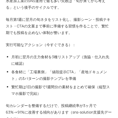
水産加工業のSNS運用で最も多い失敗は「旬が来てから考え
る」という後手のサイクルです。
毎月第1週に翌月の旬ネタをリスト化し、撮影シーン・投稿テキ
スト・CTAの文案まで事前に準備する習慣を作ることで、繁忙
期でも投稿を止めない体制が整います。
実行可能なアクション（今すぐできる）：
月初に翌月の主力食材を3種リストアップ（漁協・仕入れ先
に確認）
各食材に「工場裏側」「値段提示CTA」「産地ドキュメン
ト」の3パターンの撮影テンプレを準備
繁忙期は1日の撮影で1週間分の素材をまとめて確保（縦型ス
マホ撮影で完結）
旬カレンダーを整備するだけで、投稿継続率が3ヶ月で
63%→91%に改善する傾向があります（sns-solution支援先デー