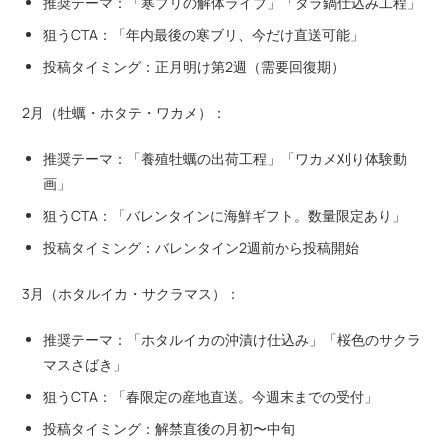
推奨テーマ：「寒ブリの解体ライブ」「タラ鍋仕込み工程」
狙うCTA：「年内最後の寒ブリ、今だけ直送可能」
投稿タイミング：正月明け第2週（需要回復期）
2月（牡蠣・ホタテ・ワカメ）：
推奨テーマ：「養殖牡蠣の出荷工程」「ワカメ刈り体験動
画」
狙うCTA：「バレンタインに海鮮ギフト。数量限定あり」
投稿タイミング：バレンタイン2週前から投稿開始
3月（ホタルイカ・サクラマス）：
推奨テーマ：「ホタルイカの沖漬け仕込み」「桜色のサクラ
マスさばき」
狙うCTA：「春限定の産地直送。今週末までの受付」
投稿タイミング：解禁直後の月初〜中旬