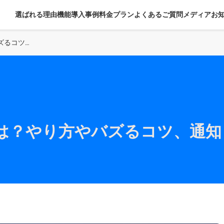
選ばれる理由
機能
導入事例
料金プラン
よくあるご質問
メディア
お
TikTokリミックスとは？やり方やバズるコツ、通知・できない対処法
スとは？やり方やバズるコツ、通