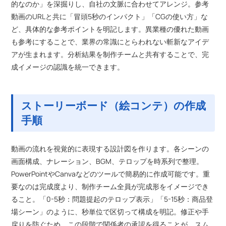
的なのか」を深掘りし、自社の文脈に合わせてアレンジ。参考
動画のURLと共に「冒頭5秒のインパクト」「CGの使い方」な
ど、具体的な参考ポイントを明記します。異業種の優れた動画
も参考にすることで、業界の常識にとらわれない斬新なアイデ
アが生まれます。分析結果を制作チームと共有することで、完
成イメージの認識を統一できます。
ストーリーボード（絵コンテ）の作成
手順
動画の流れを視覚的に表現する設計図を作ります。各シーンの
画面構成、ナレーション、BGM、テロップを時系列で整理。
PowerPointやCanvaなどのツールで簡易的に作成可能です。重
要なのは完成度より、制作チーム全員が完成形をイメージでき
ること。「0-5秒：問題提起のテロップ表示」「5-15秒：商品登
場シーン」のように、秒単位で区切って構成を明記。修正や手
戻りを防ぐため、この段階で関係者の承認を得ることが、スム