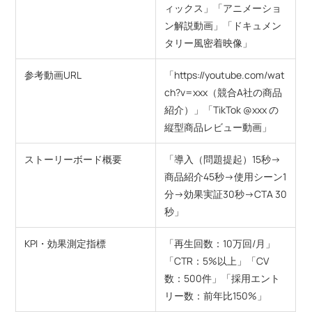
ィックス」「アニメーショ
ン解説動画」「ドキュメン
タリー風密着映像」
参考動画URL
「https://youtube.com/wat
ch?v=xxx（競合A社の商品
紹介）」「TikTok @xxx の
縦型商品レビュー動画」
ストーリーボード概要
「導入（問題提起）15秒→
商品紹介45秒→使用シーン1
分→効果実証30秒→CTA 30
秒」
KPI・効果測定指標
「再生回数：10万回/月」
「CTR：5%以上」「CV
数：500件」「採用エント
リー数：前年比150%」