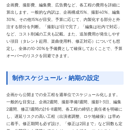
企画費、撮影費、編集費、広告費など、各工程の費用を詳細に
算出します。一般的な内訳は、企画構成15%、撮影40%、編集
30%、その他15%が目安。予算に応じて、内製化する部分と外
注する部分を判断。「撮影は1日で完了」「編集は社内で対応」
など、コスト削減の工夫も記載。また、追加費用が発生しやす
い項目（タレント起用、楽曲使用料、修正対応）についても想
定し、全体の10-20%を予備費として確保しておくことで、予算
オーバーのリスクを回避できます。
制作スケジュール・納期の設定
企画から公開までの全工程を週単位でスケジュール化します。
一般的な目安は、企画2週間、撮影準備1週間、撮影1-3日、編集
2週間、修正1週間の計6-8週間。各工程の締切と責任者を明確に
し、遅延リスクの高い工程（出演者調整、ロケ地確保）は早め
に着手。修正期間も必ず設け、「修正は2回まで」など回数も定