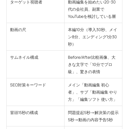
ターゲット視聴者
動画編集を始めたい20-30
代の会社員、副業で
YouTubeを検討している層
動画の尺
本編10分（導入30秒、メイ
ン8分、エンディング1分30
秒）
サムネイル構成
Before/After比較画像、大
きな文字で「10分でプロ
級」、驚きの表情
SEO対策キーワード
メイン「動画編集 初心
者」、サブ「動画編集 やり
方」「編集ソフト 使い方」
冒頭15秒の構成
問題提起5秒→解決策の提示
5秒→動画の内容予告5秒