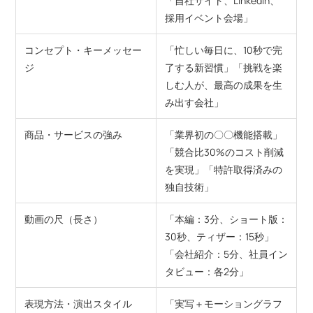
「自社サイト、LinkedIn、
採用イベント会場」
コンセプト・キーメッセー
「忙しい毎日に、10秒で完
ジ
了する新習慣」「挑戦を楽
しむ人が、最高の成果を生
み出す会社」
商品・サービスの強み
「業界初の〇〇機能搭載」
「競合比30%のコスト削減
を実現」「特許取得済みの
独自技術」
動画の尺（長さ）
「本編：3分、ショート版：
30秒、ティザー：15秒」
「会社紹介：5分、社員イン
タビュー：各2分」
表現方法・演出スタイル
「実写＋モーショングラフ