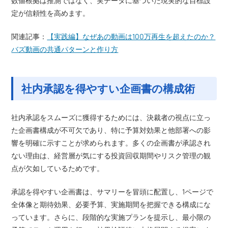
数値根拠は推測ではなく、実データに基づいた現実的な目標設
定が信頼性を高めます。
関連記事：
【実践編】なぜあの動画は100万再生を超えたのか？
バズ動画の共通パターンと作り方
社内承認を得やすい企画書の構成術
社内承認をスムーズに獲得するためには、決裁者の視点に立っ
た企画書構成が不可欠であり、特に予算対効果と他部署への影
響を明確に示すことが求められます。多くの企画書が承認され
ない理由は、経営層が気にする投資回収期間やリスク管理の観
点が欠如しているためです。
承認を得やすい企画書は、サマリーを冒頭に配置し、1ページで
全体像と期待効果、必要予算、実施期間を把握できる構成にな
っています。さらに、段階的な実施プランを提示し、最小限の