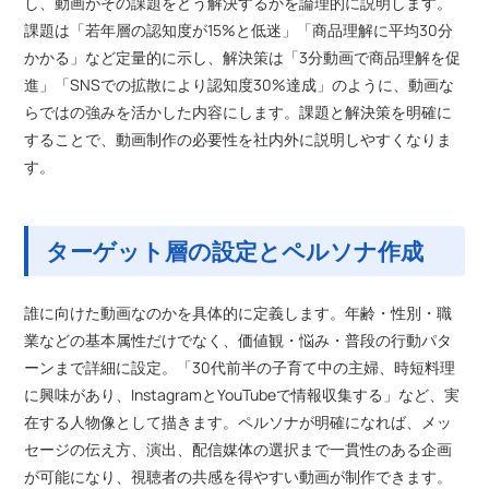
し、動画がその課題をどう解決するかを論理的に説明します。
課題は「若年層の認知度が15%と低迷」「商品理解に平均30分
かかる」など定量的に示し、解決策は「3分動画で商品理解を促
進」「SNSでの拡散により認知度30%達成」のように、動画な
らではの強みを活かした内容にします。課題と解決策を明確に
することで、動画制作の必要性を社内外に説明しやすくなりま
す。
ターゲット層の設定とペルソナ作成
誰に向けた動画なのかを具体的に定義します。年齢・性別・職
業などの基本属性だけでなく、価値観・悩み・普段の行動パタ
ーンまで詳細に設定。「30代前半の子育て中の主婦、時短料理
に興味があり、InstagramとYouTubeで情報収集する」など、実
在する人物像として描きます。ペルソナが明確になれば、メッ
セージの伝え方、演出、配信媒体の選択まで一貫性のある企画
が可能になり、視聴者の共感を得やすい動画が制作できます。