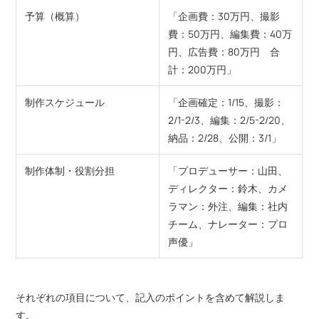
予算（概算）
「企画費：30万円、撮影
費：50万円、編集費：40万
円、広告費：80万円 合
計：200万円」
制作スケジュール
「企画確定：1/15、撮影：
2/1-2/3、編集：2/5-2/20、
納品：2/28、公開：3/1」
制作体制・役割分担
「プロデューサー：山田、
ディレクター：鈴木、カメ
ラマン：外注、編集：社内
チーム、ナレーター：プロ
声優」
それぞれの項目について、記入のポイントを含めて解説しま
す。