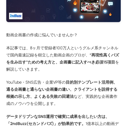
動画企画書の作成に悩んでいませんか？
本記事では、8ヶ月で登録者100万人というグルメ系チャンネル
で国内最速記録を樹立した動画企画のプロが、
“再現性高くバズ
を生み出す”ための考え方と、企画書に記入すべき必須15項目
を
解説していきます。
YouTube・SNS広告・企業VP等の
目的別テンプレート活用例、
通る企画書と通らない企画書の違い、クライアントを説得する
根拠の示し方、よくある失敗の回避法
など、実践的な企画書作
成のノウハウを公開します。
データドリブンなSNS運用で確実に成果を出したい方は、
「2ndBuzz(セカンドバズ)」が効果的です。
1億本以上の動画デ