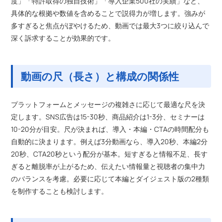
度」「特許取得の独自技術」「導入企業500社の実績」など、
具体的な根拠や数値を含めることで説得力が増します。強みが
多すぎると焦点がぼやけるため、動画では最大3つに絞り込んで
深く訴求することが効果的です。
動画の尺（長さ）と構成の関係性
プラットフォームとメッセージの複雑さに応じて最適な尺を決
定します。SNS広告は15-30秒、商品紹介は1-3分、セミナーは
10-20分が目安。尺が決まれば、導入・本編・CTAの時間配分も
自動的に決まります。例えば3分動画なら、導入20秒、本編2分
20秒、CTA20秒という配分が基本。短すぎると情報不足、長す
ぎると離脱率が上がるため、伝えたい情報量と視聴者の集中力
のバランスを考慮。必要に応じて本編とダイジェスト版の2種類
を制作することも検討します。